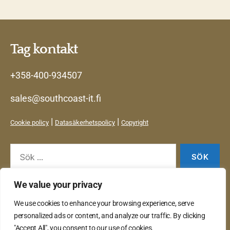
Tag kontakt
+358-400-934507
sales@southcoast-it.fi
|
|
Cookie policy
Datasäkerhetspolicy
Copyright
Sök
efter:
We value your privacy
Tjänster
We use cookies to enhance your browsing experience, serve
Produkter
personalized ads or content, and analyze our traffic. By clicking
Kontakt
"Accept All", you consent to our use of cookies.